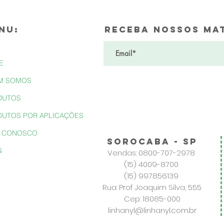
NU:
Receba nossos mat
E
M SOMOS
DUTOS
DUTOS POR APLICAÇÕES
E CONOSCO
sorocaba - sp
G
Vendas: 0800-707-2978
(15) 4009-8700
(15) 997856139
Rua: Prof Joaquim Silva, 555
Cep: 18085-000
linhanyl@linhanyl.com.br