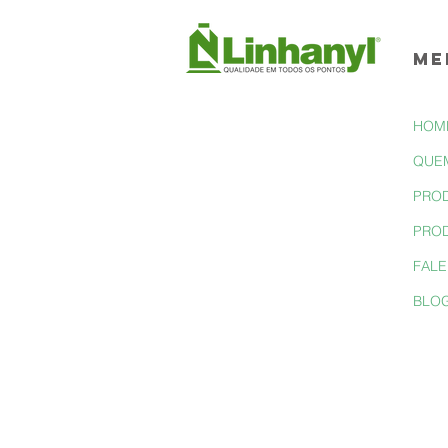
ME
HOM
QUE
PRO
PRO
FAL
BLO