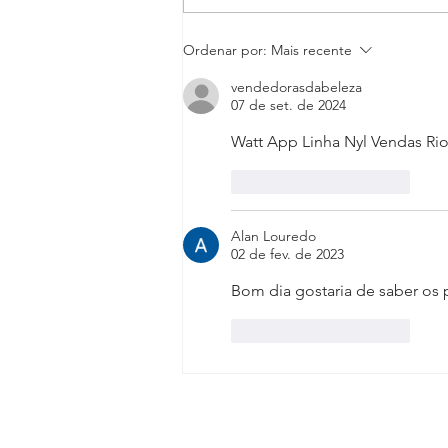
Juntos contra a Covid-19
Ordenar por:
Mais recente
vendedorasdabeleza
07 de set. de 2024
Watt App Linha Nyl Vendas Rio
Curtir
Responder
Alan Louredo
02 de fev. de 2023
Bom dia gostaria de saber os p
Curtir
Responder