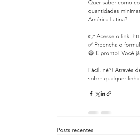
Quer saber como com
quantidades mínimas
América Latina? 
⠀
👉 Acesse o link: h
✅ Preencha o formul
😄 E pronto! Você j
⠀
Fácil, né?! Através 
sobre qualquer linha 
Posts recentes