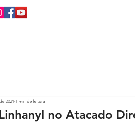
(15)
4009-8700
|
0800-7072978
HOME
QUEM SOMOS
PRODUTOS
PRODUTOS POR APLICA
 de 2021
1 min de leitura
inhanyl no Atacado Dir