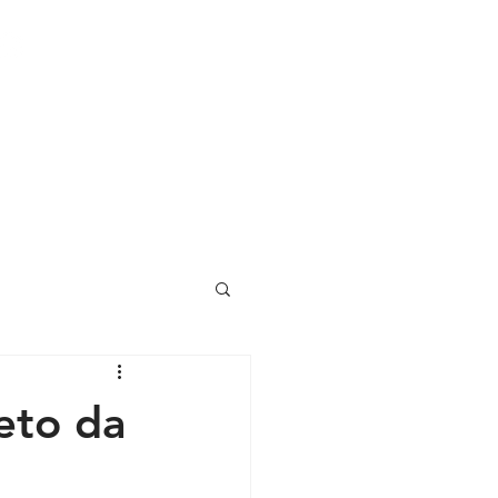
(15) 99785-6139
ÇÕES
FALE CONOSCO
BLOG
eto da