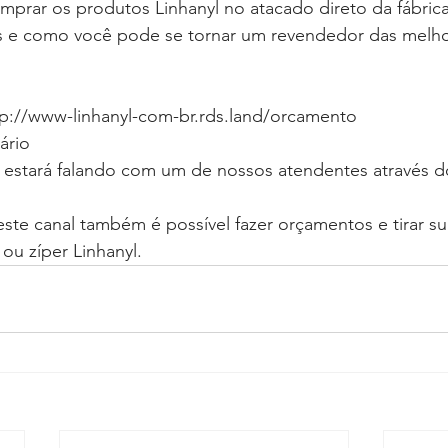
prar os produtos Linhanyl no atacado direto da fábrica
 e como você pode se tornar um revendedor das melhor
ttp://www-linhanyl-com-br.rds.land/orcamento
ário
á estará falando com um de nossos atendentes através
deste canal também é possível fazer orçamentos e tirar su
ou zíper Linhanyl.