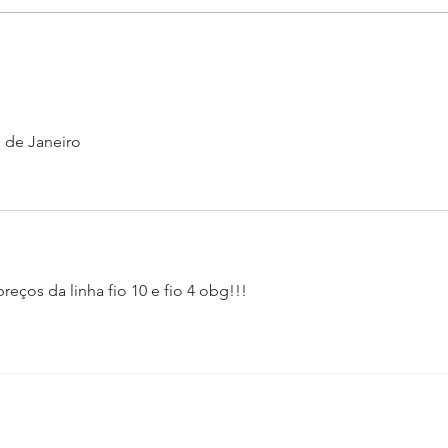
RHODIA aposta no mercado
da moda com Linhanyl
 de Janeiro
reços da linha fio 10 e fio 4 obg!!!