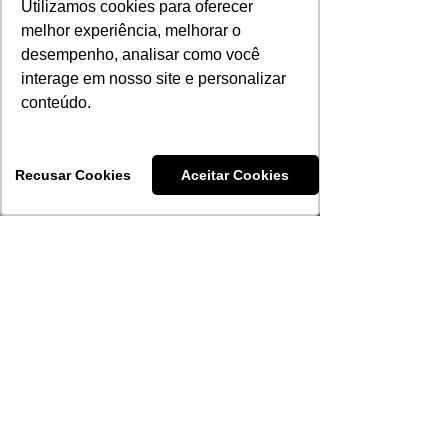
Utilizamos cookies para oferecer
melhor experiência, melhorar o
desempenho, analisar como você
interage em nosso site e personalizar
Comments
conteúdo.
Recusar Cookies
Aceitar Cookies
Write a comment...
Compre Linhanyl no
RHODIA aposta
Atacado Direto da
mercado da mo
Fábrica!
Linhanyl
Receive our
materials: