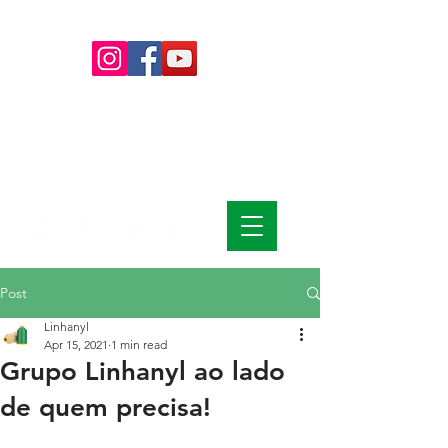
+55 (15)
4009-8700
|
0800-
7072978
+55 (15) 99785-6139
Post
Linhanyl
Apr 15, 2021
1 min read
Grupo Linhanyl ao lado
de quem precisa!