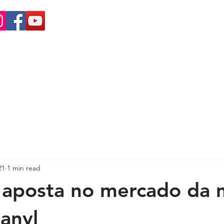
+55 (15)
4009-8700
|
0800-7072978
HOME
ABOUT US
PRODUCTS
PRODUCTS BY APPLICATION
21
1 min read
aposta no mercado da
anyl