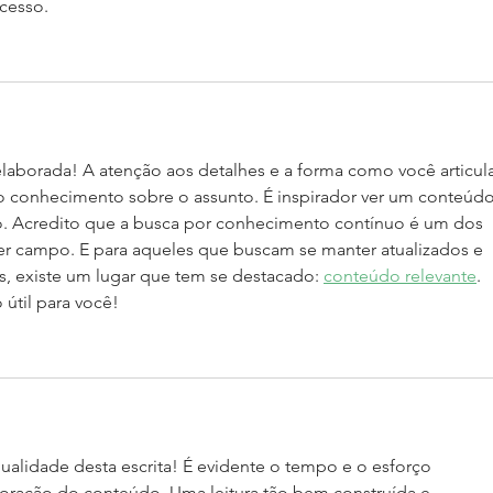
ucesso.
aborada! A atenção aos detalhes e a forma como você articula
 conhecimento sobre o assunto. É inspirador ver um conteúdo
. Acredito que a busca por conhecimento contínuo é um dos 
er campo. E para aqueles que buscam se manter atualizados e 
, existe um lugar que tem se destacado: 
conteúdo relevante
. 
 útil para você!
alidade desta escrita! É evidente o tempo e o esforço 
oração do conteúdo. Uma leitura tão bem construída e 