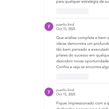
para qualquer estratégia de s
Like
Reply
yuanliu kind
Oct 15, 2025
Que análise completa e bem el
ideias demonstra um profundo
tão bem pensado e executado
pilares do sucesso em qualqu
descobrir novas oportunidades
Confira e veja se encontra algo
Like
Reply
yuanliu kind
Oct 15, 2025
Fiquei impressionado com a qu
dedicados à pesquisa e à elab