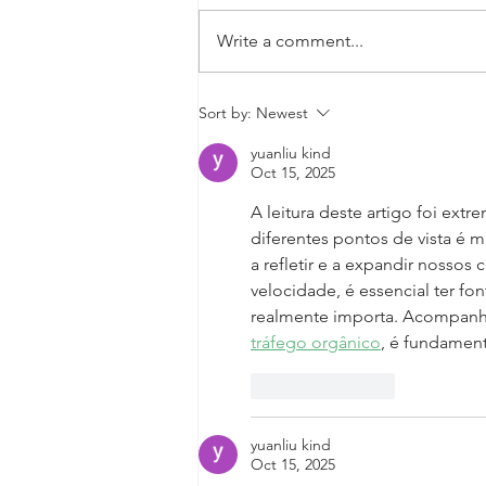
Write a comment...
Juntos contra a Covid-19
Sort by:
Newest
yuanliu kind
Oct 15, 2025
A leitura deste artigo foi ex
diferentes pontos de vista é 
a refletir e a expandir nosso
velocidade, é essencial ter fon
realmente importa. Acompanha
tráfego orgânico
, é fundament
Like
Reply
yuanliu kind
Oct 15, 2025