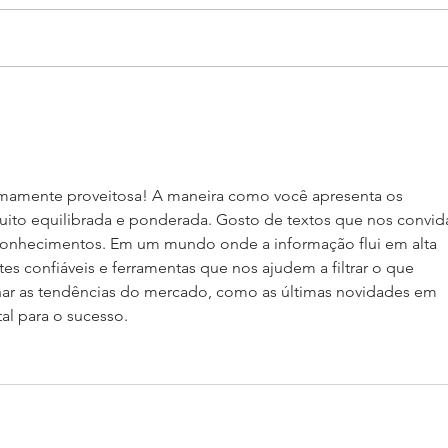
Insp
Compre Linhanyl no
Atacado Direto da Fábrica!
tremamente proveitosa! A maneira como você apresenta os 
muito equilibrada e ponderada. Gosto de textos que nos convi
s conhecimentos. Em um mundo onde a informação flui em alta 
tes confiáveis e ferramentas que nos ajudem a filtrar o que 
r as tendências do mercado, como as últimas novidades em 
al para o sucesso.