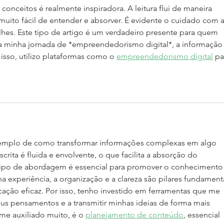
conceitos é realmente inspiradora. A leitura flui de maneira 
muito fácil de entender e absorver. É evidente o cuidado com a
lhes. Este tipo de artigo é um verdadeiro presente para quem 
Na minha jornada de *empreendedorismo digital*, a informação
r isso, utilizo plataformas como o 
empreendedorismo digital
 pa
xemplo de como transformar informações complexas em algo 
crita é fluida e envolvente, o que facilita a absorção do 
tipo de abordagem é essencial para promover o conhecimento 
a experiência, a organização e a clareza são pilares fundamenta
ação eficaz. Por isso, tenho investido em ferramentas que me 
us pensamentos e a transmitir minhas ideias de forma mais 
me auxiliado muito, é o 
planejamento de conteúdo
, essencial 