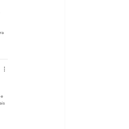
 
 
ra 
e 
is 