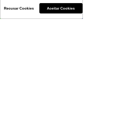
Recusar Cookies
Aceitar Cookies
Receba nossos
materiais:
Enviar
sorocaba - sp
Vendas:
0800-707-2978
(15) 4009-8700