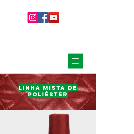
(15)
4009-8700
|
0800-7072978
(15) 99785-6139
LINHA MISTA DE
POLIÉSTER