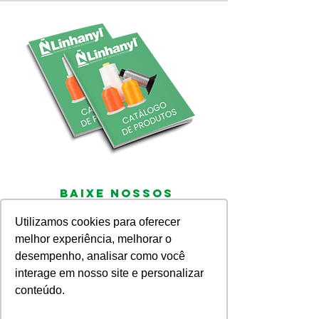
Baixe nossos
materiais
Utilizamos cookies para oferecer
Criamos um canal completo com
melhor experiência, melhorar o
todos os materiais digitais disponíveis:
desempenho, analisar como você
cartela de cores, catálogo de
produtos, e-books, entre outros.
interage em nosso site e personalizar
conteúdo.
Clique aqui para acessar os materiais!