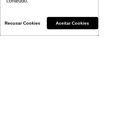
conteúdo.
Clique aqui para acessar os materiais!
Recusar Cookies
Aceitar Cookies
Receba nossos
materiais:
Enviar
sorocaba - sp