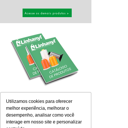
Acesse os demais produtos >
Baixe nossos materiais
Utilizamos cookies para oferecer
Criamos um canal completo com
melhor experiência, melhorar o
todos os materiais digitais disponíveis:
desempenho, analisar como você
cartela de cores, catálogo de
interage em nosso site e personalizar
produtos, e-books, entre outros.