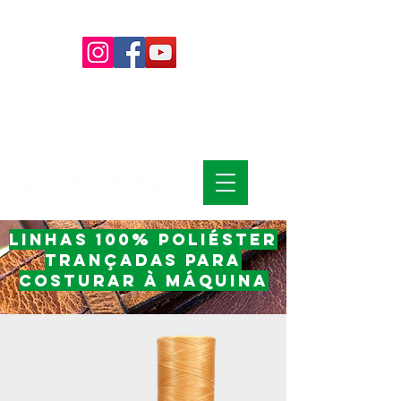
(15)
4009-8700
|
0800-7072978
(15) 99785-6139
Linhas 100% Poliéster
Trançadas para
CosturaR à Máquina