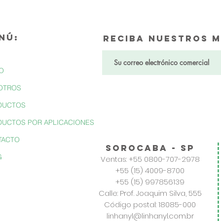
NÚ:
Reciba nuestros m
IO
OTROS
DUCTOS
UCTOS POR APLICACIONES
TACTO
sorocaba - SP
G
Ventas: +55 0800-707-2978
+55 (15) 4009-8700
+55 (15) 997856139
Calle: Prof. Joaquim Silva, 555
Código postal: 18085-000
linhanyl@linhanyl.com.br