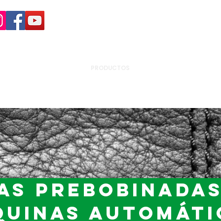
+55 (15)
4009-8700
|
0800-7072978
INÍCIO
NOSOTROS
PRODUCTOS
PRODUCTOS POR APLIC
as prebobinada
uinas automáti