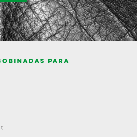
bobinadas para
n;