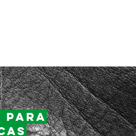
+55
(15) 99785-6139
ACIONES
CONTACTO
BLOG
s para
cas