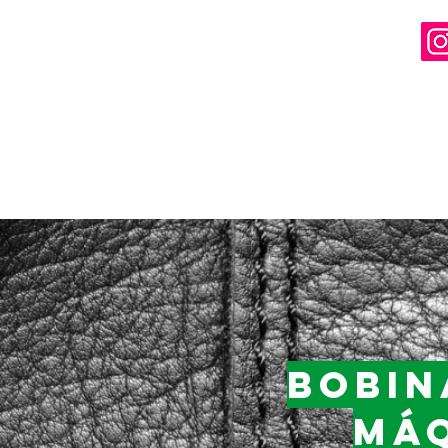
Bobin
máq