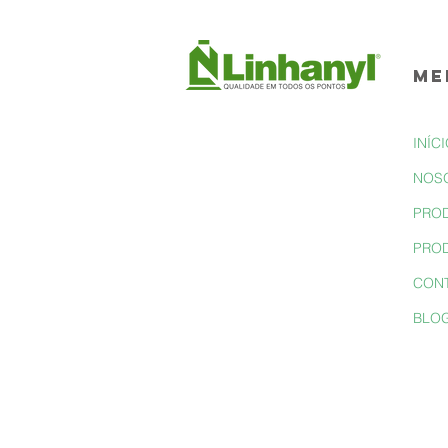
ME
INÍC
NOS
PRO
PROD
CON
BLO