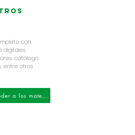
tros
ompleto con
 digitales
lores, catálogo
 entre otros.
¡Haga clic aquí para acceder a los materiales!