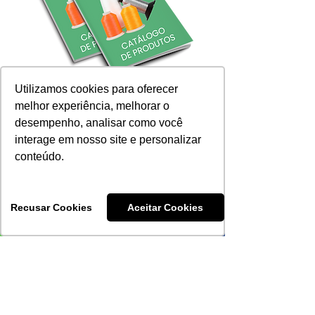
Utilizamos cookies para oferecer
Descarga nuestros
melhor experiência, melhorar o
materiales
desempenho, analisar como você
interage em nosso site e personalizar
Creamos un canal completo con
conteúdo.
todos los materiales digitales
disponibles: carta de colores, catálogo
de productos, e-books, entre otros.
Recusar Cookies
Aceitar Cookies
¡Haga clic aquí para acceder a los materiales!