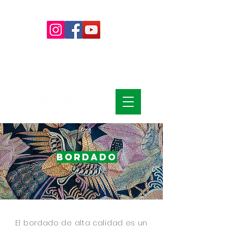
+55 (15)
4009-8700
|
0800-7072978
+55
(15) 99785-6139
BORDADO
El bordado de alta calidad es un