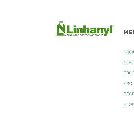
ME
INÍC
NOS
PRO
PROD
CON
BLO