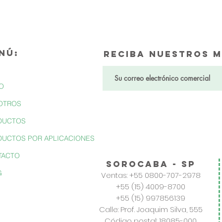
NÚ:
Reciba nuestros m
IO
OTROS
DUCTOS
UCTOS POR APLICACIONES
TACTO
sorocaba - SP
G
Ventas: +55 0800-707-2978
+55 (15) 4009-8700
+55 (15) 997856139
Calle: Prof. Joaquim Silva, 555
Código postal: 18085-000