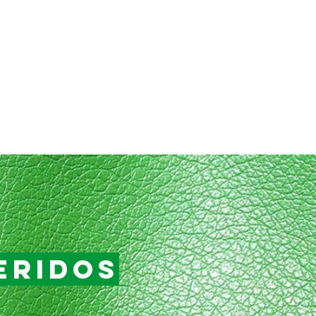
+55
(15) 99785-6139
ACIONES
CONTACTO
BLOG
eridos