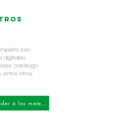
tros
ompleto con
 digitales
lores, catálogo
 entre otros.
¡Haga clic aquí para acceder a los materiales!