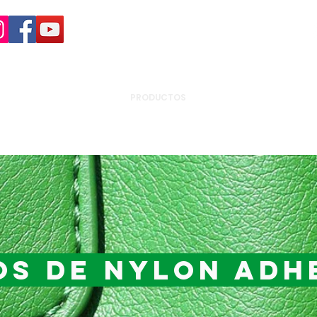
+55 (15)
4009-8700
|
0800-7072978
INÍCIO
NOSOTROS
PRODUCTOS
PRODUCTOS POR APLIC
os de nylon adh