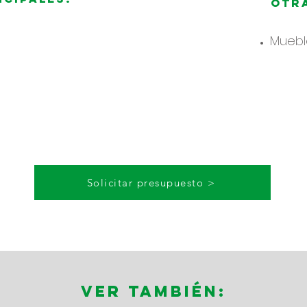
Otra
Mueble
Solicitar presupuesto >
Ver también: