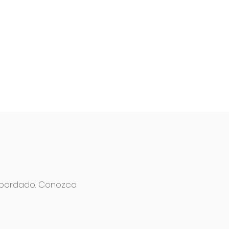
+55
(15) 99785-6139
ACIONES
CONTACTO
BLOG
y bordado. Conozca