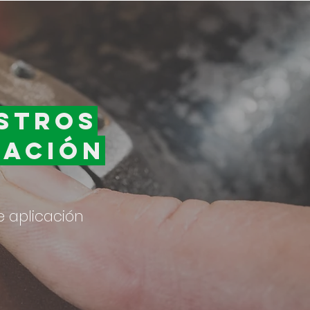
stros
cación
e aplicación