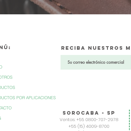
NÚ:
Reciba nuestros m
IO
OTROS
DUCTOS
UCTOS POR APLICACIONES
TACTO
sorocaba - SP
G
Ventas: +55 0800-707-2978
+55 (15) 4009-8700