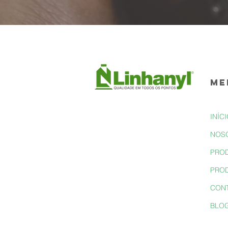
ME
INÍC
NOS
PRO
PROD
CON
BLO