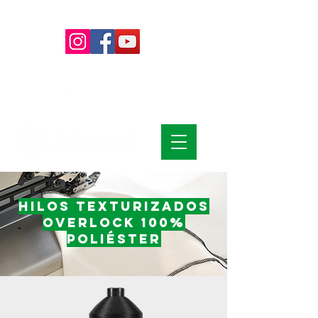
+55 (15)
4009-8700
|
0800-7072978
+55
(15) 99785-6139
Hilos texturizados
Overlock 100%
poliéster