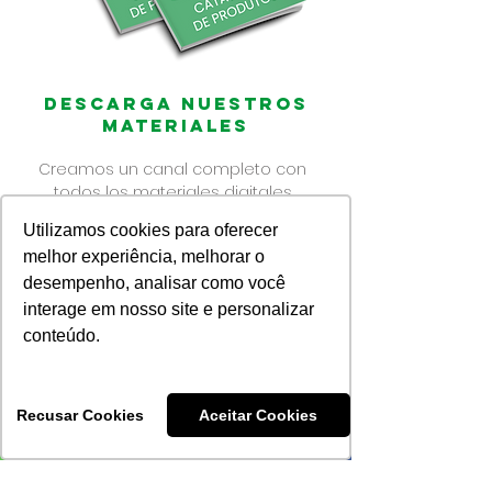
Descarga nuestros
materiales
Creamos un canal completo con
todos los materiales digitales
disponibles: carta de colores, catálogo
Utilizamos cookies para oferecer
de productos, e-books, entre otros.
melhor experiência, melhorar o
desempenho, analisar como você
¡Haga clic aquí para acceder a los materiales!
interage em nosso site e personalizar
conteúdo.
Recusar Cookies
Aceitar Cookies